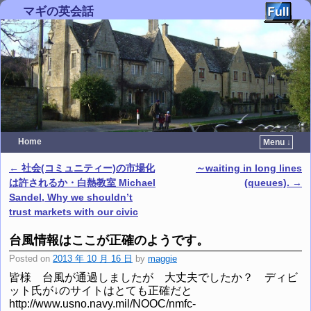
マギの英会話
Home
Menu ↓
Skip to primary content
Skip to secondary content
←
社会(コミュニティー)の市場化
～waiting in long lines
Post navigation
は許されるか・白熱教室 Michael
(queues).
→
Sandel, Why we shouldn’t
trust markets with our civic
台風情報はここが正確のようです。
Posted on
2013 年 10 月 16 日
by
maggie
皆様 台風が通過しましたが 大丈夫でしたか？ ディビ
ット氏が↓のサイトはとても正確だと
http://www.usno.navy.mil/NOOC/nmfc-