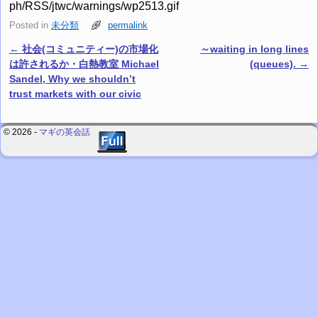
ph/RSS/jtwc/warnings/wp2513.gif
Posted in
未分類
permalink
←
社会(コミュニティー)の市場化
～waiting in long lines
Post navigation
は許されるか・白熱教室 Michael
(queues).
→
Sandel, Why we shouldn’t
trust markets with our civic
© 2026 -
マギの英会話