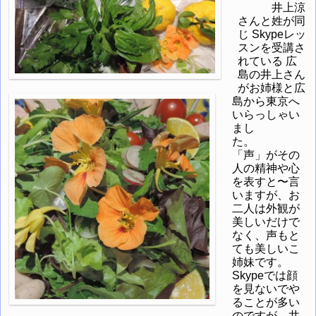
井上涼
さんと姓が同
じ Skypeレッ
スンを受講さ
れている 広
島の井上さん
がお姉様と広
島から東京へ
いらっしゃい
まし
た。
「声」がその
人の精神や心
を表すと〜言
いますが、お
二人は外観が
美しいだけで
なく、声もと
ても美しいこ
姉妹です。
Skypeでは顔
を見ないでや
ることが多い
のですが、井