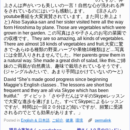
上さんは声がいつも美しいの一言！自然な心が洗われる声
をされているのにはいつも感動します。 (涼さんの
youtube番組を大変賞賛されています。また同じ井上よ！
と) Also Sayaka-san and her sister visited here all the way
form Hiroshima by plane. Those are vegetables which were
grown in her garden. この写真はさや子さんのお宅の菜園で
の収穫です。They are so amazing, all kinds of vegetables.
There are almost 18 kinds of vegetables and fruit.大変に驚
きで~あらゆる種類の野菜,ハーブや果物18種類ほど…写真
には全部入りきれませんでした。Her parents grow them in
a natural way. She made a great dish of salad, like this.ご姉
妹のご両親が自然農法、趣味で栽培されているそうです。
(ジャングルみたいで、あまり手間はかけていないの〜と)
David “She’s made good progress since beginning
Maggie’s English classes . The lessons are short but
frequent and they are all via Skype which has been
fruitful.” ディビット「さや子だんはマギのSkypeレッスン
で大変な進歩を遂げました。すべてSkypeによるレッスン
ですが、時間は(一回２０分ほど)短いですが、頻繁に受講
されるのでとても効果があります。」
Posted in
English & 日本語
,
ご紹介
,
健康
,
環境
permalink