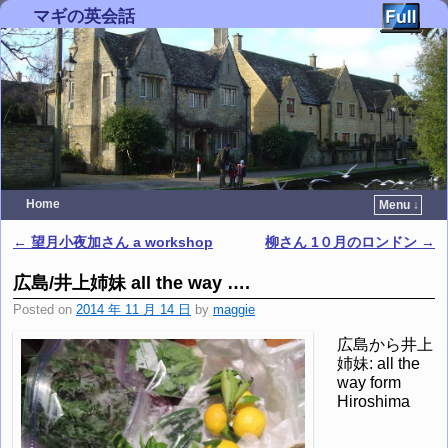
マギの英会話
Home
Menu ↓
Skip to primary content
Skip to secondary content
←
望月小夜加さん a workshop
柳さん 1０月のロンドン
→
Post navigation
広島/井上姉妹 all the way ….
Posted on
2014 年 11 月 14 日
by
maggie
広島から井上
姉妹: all the
way form
Hiroshima