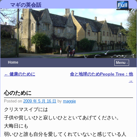
マギの英会話
Home
Menu ↓
Skip to primary content
Skip to secondary content
←
健康のために
命と地球のためPeople Tree：他
Post navigation
→
心のために
Posted on
2009 年 5 月 16 日
by
maggie
クリスマスイブには
子供や貧しいひと寂しいひとといてあげてください。
大晦日にも
弱いひと誰も自分を愛してくれていないと感じている人