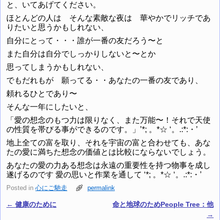
と、いてあげてください。
ほとんどの人は そんな素敵な夜は 華やかでリッチであ
りたいと思うかもしれない、
自分にとって・・・誰が一番の友だろう〜と
また自分は自分でしっかりしないと〜とか
思ってしまうかもしれない、
でもだれもが 願ってる・・あなたの一番の友であり、
頼れるひとであり〜
そんな一年にしたいと、
「愛の想念のもつ力は限りなく、また万能〜！それで天使
の性質を帯びる事ができるのです。」’*; 。*☆ ‘。.:*:・’
地上全ての富を取り、それを宇宙の富と合わせても、あな
たの愛に満ちた想念の価値とは比較にならないでしょう。
あなたの愛の力ある想念は永遠の重要性を持つ物事を成し
遂げるのです 愛の思いと作業を通して ‘*; 。*☆ ‘。.:*:・’
Posted in
心にご馳走
permalink
←
健康のために
命と地球のためPeople Tree：他
Post navigation
→