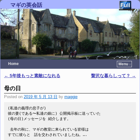
マギの英会話
Home
Menu ↓
Skip to primary content
Skip to secondary content
←
5年後もっと素敵になれる
贅沢な暮らしって？
→
Post navigation
母の日
Posted on
2019 年 5 月 13 日
by
maggie
(私達の義理の息子が)
彼の妻(である〜私達の娘に) 公開掲示板に送っていた
(母の日)メッセージを 紹介します。
 去年の秋に、マギの教室に来られている皆様は　
すでに彼らと　話を交わされていましたね。….