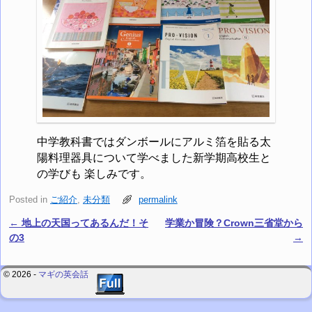
中学教科書ではダンボールにアルミ箔を貼る太
陽料理器具について学べました新学期高校生と
の学びも 楽しみです。
Posted in
ご紹介
,
未分類
permalink
←
地上の天国ってあるんだ！そ
学業か冒険？Crown三省堂から
Post navigation
の3
→
© 2026 -
マギの英会話