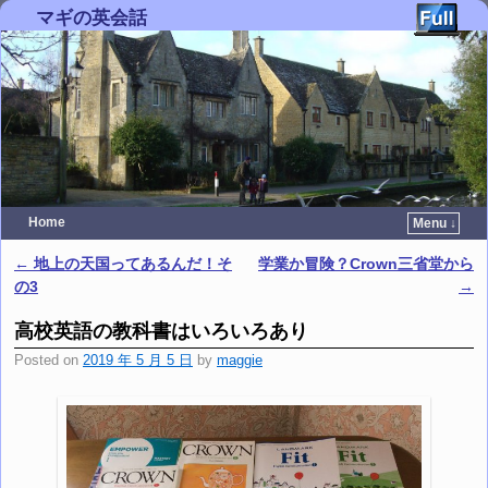
マギの英会話
Home
Menu ↓
Skip to primary content
Skip to secondary content
←
地上の天国ってあるんだ！そ
学業か冒険？Crown三省堂から
Post navigation
の3
→
高校英語の教科書はいろいろあり
Posted on
2019 年 5 月 5 日
by
maggie