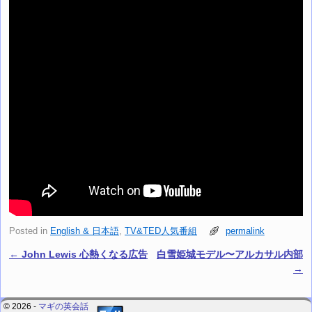
Posted in
English & 日本語
,
TV&TED人気番組
permalink
←
John Lewis 心熱くなる広告
白雪姫城モデル〜アルカサル内部
Post navigation
→
© 2026 -
マギの英会話