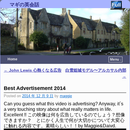
マギの英会話
Home
Menu ↓
Skip to primary content
Skip to secondary content
←
John Lewis 心熱くなる広告
白雪姫城モデル〜アルカサル内部
Post navigation
→
Best Advertisement 2014
Posted on
2014 年 12 月 9 日
by
maggie
Can you guess what this video is advertising? Anyway, it`s
a very touching story about what really matters in life.
Excellent !! この映像は何を広告しているのでしょう？想像
できますか？ とにかく人生で何が大切かについて大変心
に触れる内容です。素晴らしい！！by Maggie&Daivd.