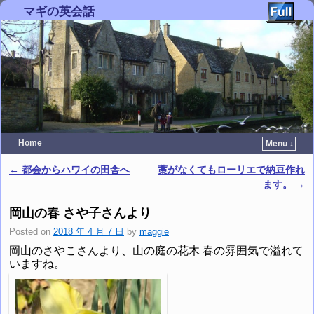
マギの英会話
Home
Menu ↓
Skip to primary content
Skip to secondary content
←
都会からハワイの田舎へ
藁がなくてもローリエで納豆作れ
Post navigation
ます。
→
岡山の春 さや子さんより
Posted on
2018 年 4 月 7 日
by
maggie
岡山のさやこさんより、山の庭の花木 春の雰囲気で溢れて
いますね。