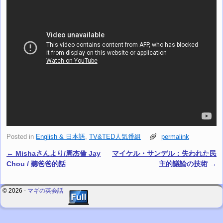
Posted in
English & 日本語
,
TV&TED人気番組
permalink
←
Mishaさんより/周杰倫 Jay
マイケル・サンデル：失われた民
Post navigation
Chou / 聽爸爸的話
主的議論の技術
→
© 2026 -
マギの英会話