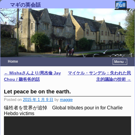
マギの英会話
Home
Menu ↓
Skip to primary content
Skip to secondary content
←
Mishaさんより/周杰倫 Jay
マイケル・サンデル：失われた民
Post navigation
Chou / 聽爸爸的話
主的議論の技術
→
Let peace be on the earth.
Posted on
2015 年 1 月 9 日
by
maggie
犠牲者を世界が追悼
Global tributes pour in for Charlie
Hebdo victims