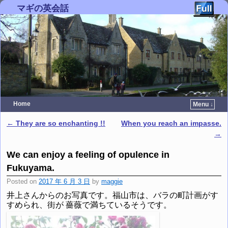
マギの英会話
Home
Menu ↓
Skip to primary content
Skip to secondary content
←
They are so enchanting !!
When you reach an impasse.
Post navigation
→
We can enjoy a feeling of opulence in
Fukuyama.
Posted on
2017 年 6 月 3 日
by
maggie
井上さんからのお写真です。福山市は、バラの町計画がす
すめられ、街が 薔薇で満ちているそうです。